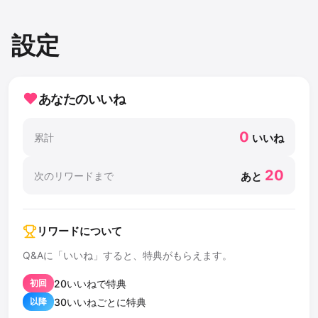
コ
ン
設定
テ
ン
ツ
へ
あなたのいいね
ス
キ
0
累計
いいね
ッ
プ
20
次のリワードまで
あと
リワードについて
Q&Aに「いいね」すると、特典がもらえます。
20いいねで特典
初回
30いいねごとに特典
以降