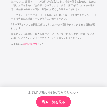
お持ちでない講座を1つずつ定価で単品購入された場合の価格と比較し、お支払
い額がお得な場合に「お得額」を表示します。多数の講座を既にお持ちの場合
は、単品購入の方がお支払い総額がお安くなる場合がございます。
アップグレードパスにはリワード特典（¥3,800引き）は適用できません。リワ
ード特典は単品講座・パック講座にご利用ください。
33%OFFはアプリ会員限定価格です。お持ちの講座をチェックすると価格が変
わります。
本気のシンセ講座は、購入時期によりアーカイブが付属します。付属している
方は「シンセアレンジ（アーカイブ）」もチェックしてください。
ご不明点は
お問い合わせ
下さい。
まずは1講座から始めてみませんか？
講座一覧を見る