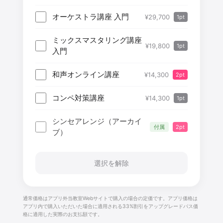
オーケストラ講座 入門
¥29,700
1pt
ミックスマスタリング講座
¥19,800
1pt
入門
和声オンライン講座
¥14,300
2pt
コンペ対策講座
¥14,300
1pt
シンセアレンジ（アーカイ
付属
2pt
ブ）
選択を解除
通常価格はアプリ外当教室Webサイトで購入の場合の定価です。アプリ価格は
アプリ内で購入いただいた場合に適用される33%割引をアップグレードパス価
格に適用した実際のお支払額です。