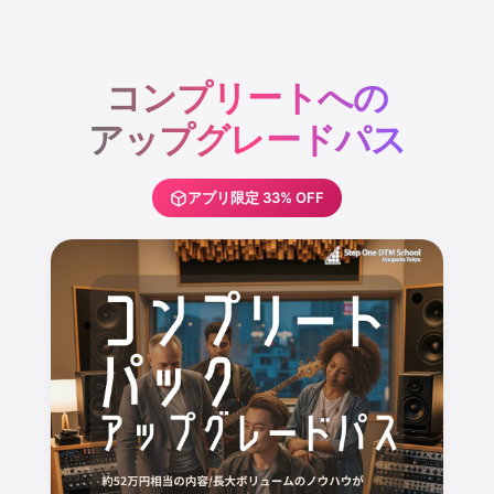
コ
ン
テ
コンプリートへの
ン
ツ
アップグレードパス
へ
ス
アプリ限定 33% OFF
キ
ッ
プ